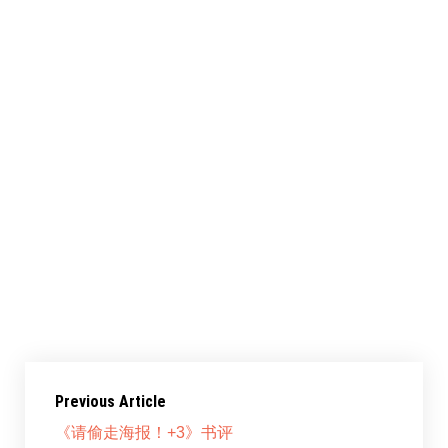
其实这本前几年就已经通读了，这次整理书籍时
又翻了下，并作了总结。
1.没用简练的文字来说明，通篇食之无味。
2.只说HTML 4.01和JS，没有深度探讨精髓。
3.初学者阅读可以学到内容，但不易消化。
共享此文章：
赞过：
正在加载……
Previous Article
《请偷走海报！+3》书评