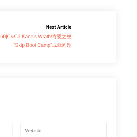
Next Article
360]C&C3:Kane's Wrath/肯恩之怒
“Skip Boot Camp”成就问题