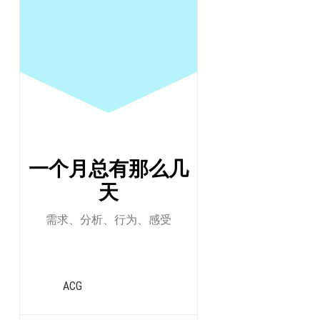
跳
至
正
文
By -
sunbey
一个月总有那么几
天
每一段感情在
需求、分析、行为、感受
共享此文章：
ACG
赞过：