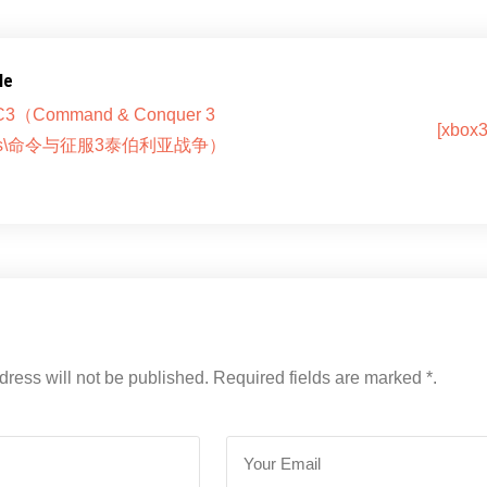
le
&C3（Command & Conquer 3
[xbox
 Wars\命令与征服3泰伯利亚战争）
dress will not be published. Required fields are marked *.