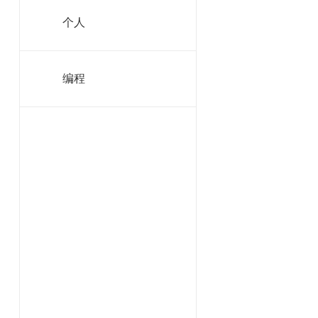
员）。
个人
一、人口数据
1.数据
编程
需要冲击人口
面对庞大的劳
*以下都是高
*[•]标志
值。
低收入商业
重工业
从表中可以看
业$需求是2