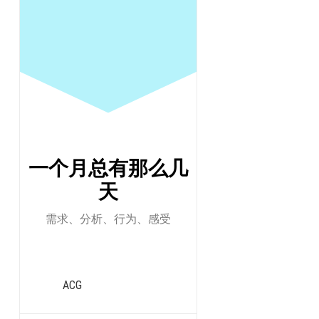
跳
至
正
文
By -
sunbey
一个月总有那么几
天
需求、分析、行为、感受
ACG
Origin ID：s
泰坦峡谷的前